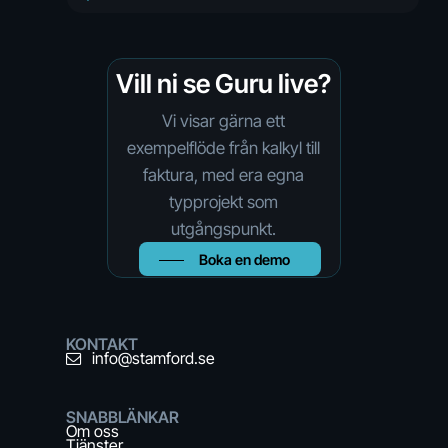
materialbeställning –
innan vi rullar ut till
hela organisationen.
Vill ni se Guru live?
Vi visar gärna ett
exempelflöde från kalkyl till
faktura, med era egna
typprojekt som
utgångspunkt.
Boka en demo
KONTAKT
info@stamford.se
SNABBLÄNKAR
Om oss
Tjänster