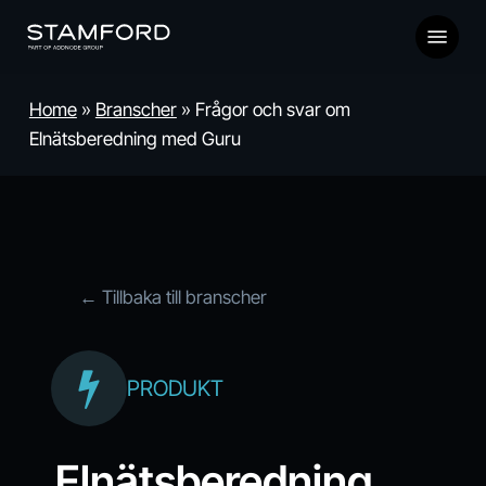
Skip
Menu
to
main
content
Home
»
Branscher
»
Frågor och svar om
Elnätsberedning med Guru
← Tillbaka till branscher
PRODUKT
Elnätsberedning