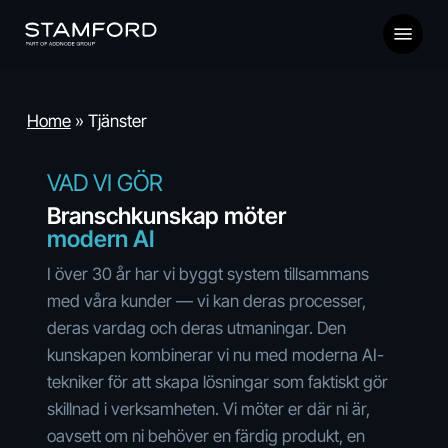
Skip
Menu
to
main
content
Home
»
Tjänster
VAD VI GÖR
Branschkunskap möter
modern AI
I över 30 år har vi byggt system tillsammans
med våra kunder — vi kan deras processer,
deras vardag och deras utmaningar. Den
kunskapen kombinerar vi nu med moderna AI-
tekniker för att skapa lösningar som faktiskt gör
skillnad i verksamheten. Vi möter er där ni är,
oavsett om ni behöver en färdig produkt, en