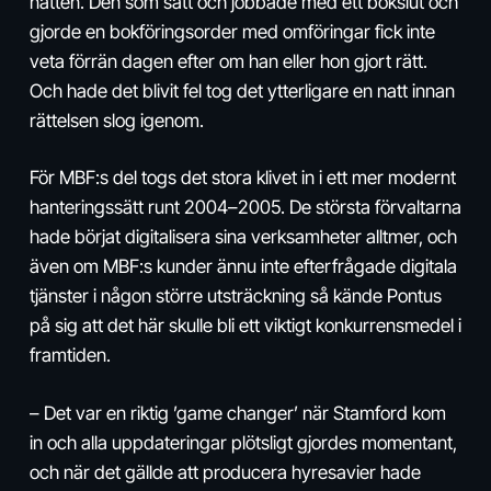
natten. Den som satt och jobbade med ett bokslut och
gjorde en bokföringsorder med omföringar fick inte
veta förrän dagen efter om han eller hon gjort rätt.
Och hade det blivit fel tog det ytterligare en natt innan
rättelsen slog igenom.
För MBF:s del togs det stora klivet in i ett mer modernt
hanteringssätt runt 2004–2005. De största förvaltarna
hade börjat digitalisera sina verksamheter alltmer, och
även om MBF:s kunder ännu inte efterfrågade digitala
tjänster i någon större utsträckning så kände Pontus
på sig att det här skulle bli ett viktigt konkurrensmedel i
framtiden.
– Det var en riktig ’game changer’ när Stamford kom
in och alla uppdateringar plötsligt gjordes momentant,
och när det gällde att producera hyresavier hade