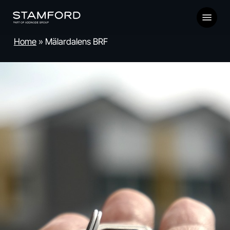
Skip
Menu
to
main
Home
»
Mälardalens BRF
content