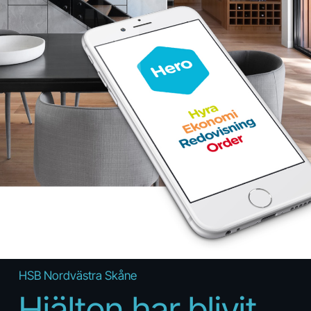
HSB Nordvästra Skåne
Hjälten har ­blivit