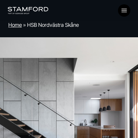
Skip
Menu
to
main
Home
»
HSB Nordvästra Skåne
content