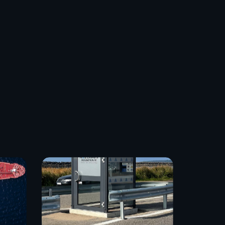
antering. Det färdiga waste-kvittot är
uppföljning, revision och intern kontroll.
Hallands
Hamnar