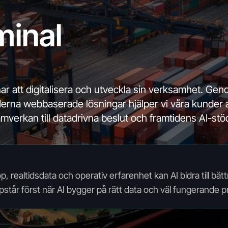
minal
ar
att
digitalisera
och
utveckla
sin
verksamhet.
Gen
erna
webbaserade
lösningar
hjälper
vi
våra
kunder
amverkan
till
datadrivna
beslut
och
framtidens
AI-stö
, realtidsdata och operativ erfarenhet kan AI bidra till bä
står först när AI bygger på rätt data och väl fungerande p