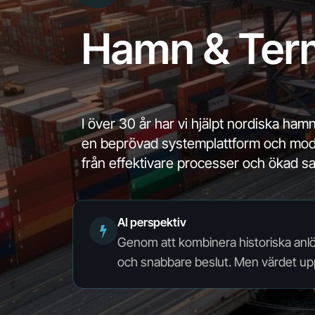
Hamn & Ter
I
över
30
år
har
vi
hjälpt
nordiska
hamn
en
beprövad
systemplattform
och
mod
från
effektivare
processer
och
ökad
s
AI perspektiv
Genom att kombinera historiska anlöp
och snabbare beslut. Men värdet upp