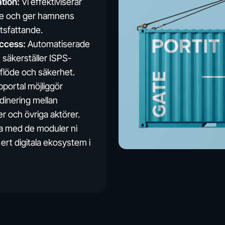
tion:
Vi effektiviserar
ete och ger hamnens
tsfattande.
access:
Automatiserade
säkerställer ISPS-
kflöde och säkerhet.
portal möjliggör
dinering mellan
r och övriga aktörer.
a med de moduler ni
ert digitala ekosystem i