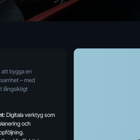
n att bygga en
rksamhet – med
 långsiktigt
t:
Digitala verktyg som
planering och
pföljning.