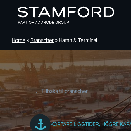
Skip
to
main
content
Home
»
Branscher
»
Hamn & Terminal
← Tillbaka till branscher
KORTARE LIGGTIDER, HÖGRE KAP