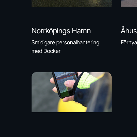
Norrköpings Hamn
Åhus
Smidigare personalhantering
Förnya
med Docker
Göteborgs
Energihamn