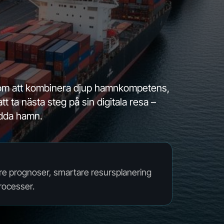
om
att
kombinera
djup
hamnkompetens,
att
ta
nästa
steg
på
sin
digitala
resa
–
dda
hamn.
ttre prognoser, smartare resursplanering
rocesser.