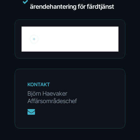
ärendehantering för färdtjänst
Navet
Navet är det användarvänliga
systemet för handläggning av
ärenden inom färdtjänst,
riksfärdtjänst och
KONTAKT
parkeringstillstånd för
Björn Haevaker
rörelsehindrade. Systemet har
Affärsområdeschef
utvecklats i nära samarbete med
erfarna handläggare och framtaget
för att hantera känslig information
med kvalitetssäkrad
behörighetsstyrning i ett enkelt och