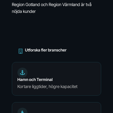
information eller en kostnadsfri
Region Gotland och Region Värmland är två
demonstration.
nöjda kunder
Utforska fler branscher
Hamn och Terminal
Kortare liggtider, högre kapacitet