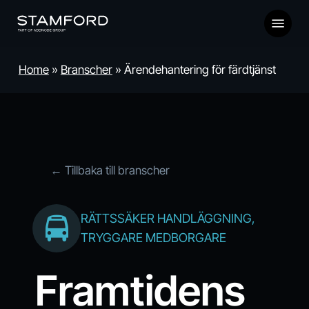
Skip
Menu
to
main
content
Home
»
Branscher
»
Ärendehantering för färdtjänst
← Tillbaka till branscher
RÄTTSSÄKER HANDLÄGGNING,
TRYGGARE MEDBORGARE
Framtidens