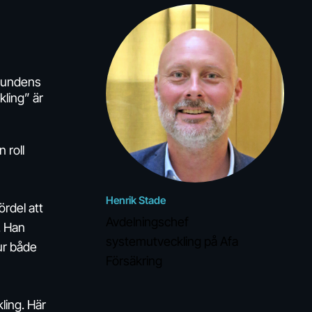
 kundens
ling” är
 roll
Henrik Stade
rdel att
Avdelningschef
. Han
systemutveckling på Afa
 ur både
Försäkring
ling. Här