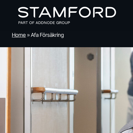
Skip
to
main
content
Home
»
Afa Försäkring