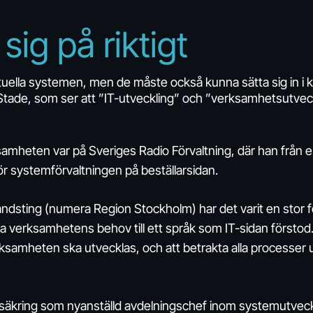
sig
på
riktigt
uella systemen, men de måste också kunna sätta sig in i
ade, som ser att ”IT-utveckling” och ”verksamhets­­utveck
ksamheten var på Sveriges Radio Förvaltning, där han från en
 för systemförvaltningen på beställarsidan.
ndsting (numera Region Stockholm) har det varit en stor fö
 verksamhetens behov till ett språk som IT-sidan förstod
 verksamheten ska utvecklas, och att betrakta alla processer
örsäkring som nyanställd avdelningschef inom systemutveck