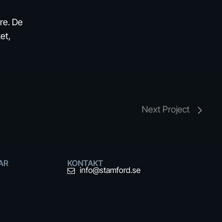
are. De
ket,
Next Project
AR
KONTAKT
info@stamford.se