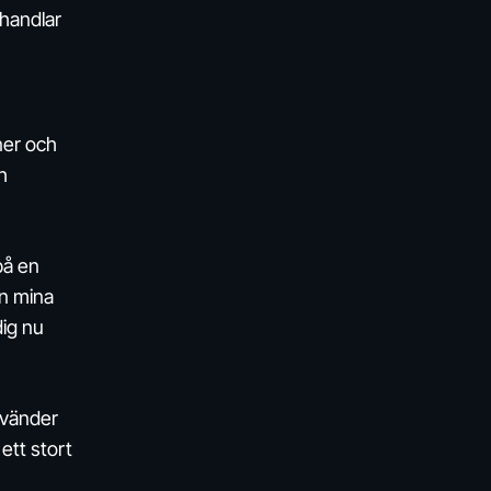
 handlar
ner och
h
på en
in mina
dig nu
nvänder
ett stort