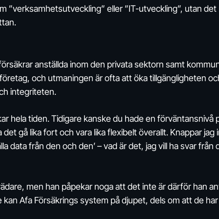
m ”verksamhetsutveckling” eller ”IT-utveckling”, utan det
ttan.
försäkrar anställda inom den privata sektorn samt kommu
företag, och utmaningen är ofta att öka tillgängligheten oc
h integriteten.
kar hela tiden. Tidigare kanske du hade en förväntansnivå 
 gå lika fort och vara lika flexibelt överallt. Knappar jag 
a data från den och den’ – vad är det, jag vill ha svar från 
rädare, men han påpekar noga att det inte är därför han a
de kan Afa Försäkrings system på djupet, dels om att de har 