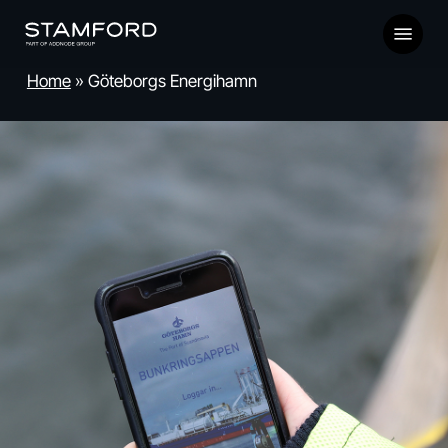
Skip
Menu
to
main
Home
»
Göteborgs Energihamn
content