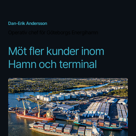
Dan-Erik Andersson
Operativ chef för Göteborgs Energihamn
Möt
fler
kunder
inom
Hamn
och
terminal