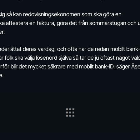
ll sig så kan redovisningsekonomen som ska göra en
ka attestera en faktura, göra det från sommarstugan och u
r.
erlättat deras vardag, och ofta har de redan mobilt bank-
 folk ska välja lösenord själva så tar de ju oftast något väl
därför blir det mycket säkrare med mobilt bank-ID, säger Ås
e.