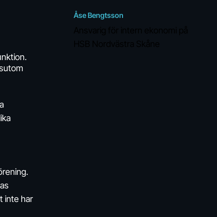
Åse Bengtsson
Ansvarig för intern ekonomi på
HSB Nordvästra Skåne
unktion.
ssutom
la
ika
örening.
las
t inte har