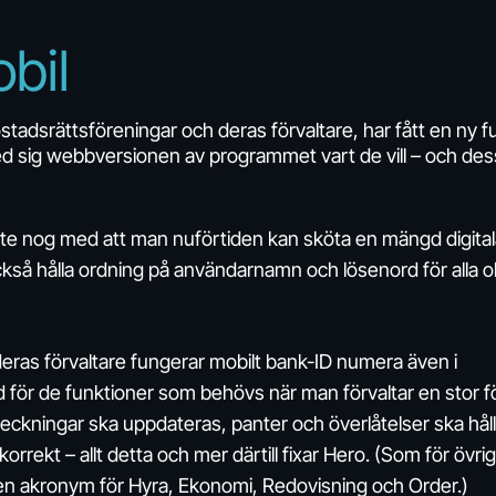
bil
tadsrättsföreningar och deras förvaltare, har fått en ny f
ed sig webbversionen av programmet vart de vill – och de
Inte nog med att man nuförtiden kan sköta en mängd digita
kså hålla ordning på användarnamn och lösenord för alla ol
eras förvaltare fungerar mobilt bank-ID numera även i
 för de funktioner som behövs när man förvaltar en stor f
eckningar ska uppdateras, panter och överlåtelser ska hål
rekt – allt detta och mer därtill fixar Hero. (Som för övrig
lt en akronym för Hyra, Ekonomi, Redovisning och Order.)