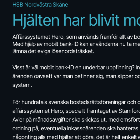
HSB Nordvästra Skåne
Hjälten
har
­blivit
mo
Affärssystemet Hero, som används framför allt av bos
Med hjälp av mobilt bank-ID kan användarna nu ta m
lämna det eviga lösenordsträsket.
Visst är väl mobilt bank-ID en underbar uppfinning? 
ärenden oavsett var man befinner sig, man slipper oc
system.
För hundratals svenska bostadsrättsföreningar och d
affärssystemet Hero, speciellt framtaget av Stamford
Avier på månadsavgifter ska skickas ut, medlemsfört
ordning på, eventuella inkassoärenden ska hanteras kor
någonting alls med hjältar att göra, det är helt enke