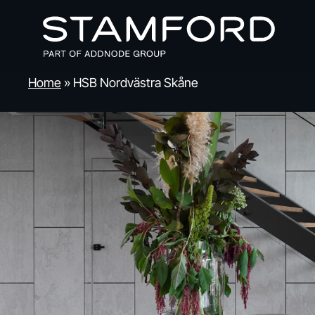
Skip
to
main
content
Home
»
HSB Nordvästra Skåne