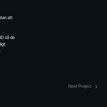
tan att
ID så de
digt
e
Next Project